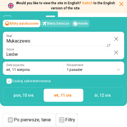
Would you like to view the site in English?
Switch
to the English
version of the site.
Bilety autobusowe
Bilety lotnicze
Hotele
Mukaczewo
→
Lwów
wt, 11 sierpnia
/
1 pasażer
Skąd
Gdzie
Data wyjazdu
Pasażerowie
wt, 11 sierpnia
1 pasażer
Szukaj zakwaterowania
pon, 10 sie.
wt, 11 sie.
śr, 12 sie.
Po pierwsze, tanie
Filtry