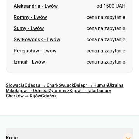
Aleksandria
-
Lwów
od 1500 UAH
Romny
-
Lwów
cena na zapytanie
Sumy
-
Lwów
cena na zapytanie
Switłowodsk
-
Lwów
cena na zapytanie
Perejasław
-
Lwów
cena na zapytanie
Izmaił
-
Lwów
cena na zapytanie
Slowacja
Odessa → Charków
Łuck
Dniepr → Humań
Ukraina
Mikołajów → Odessa
Żytomierz
Kijów → Tatarbunary
Charków → Kijów
Gdańsk
Kategorie
Kraje