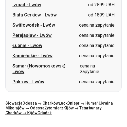
Izmaił
-
Lwów
od 2899 UAH
Biała Cerkiew
-
Lwów
od 1899 UAH
Switłowodsk
-
Lwów
cena na zapytanie
Perejasław
-
Lwów
cena na zapytanie
Łubnie
-
Lwów
cena na zapytanie
Kamieńskie
-
Lwów
cena na zapytanie
Samar (Nowomoskowsk)
-
cena na
Lwów
zapytanie
Pokrow
-
Lwów
cena na zapytanie
Slowacja
Odessa → Charków
Łuck
Dniepr → Humań
Ukraina
Mikołajów → Odessa
Żytomierz
Kijów → Tatarbunary
Charków → Kijów
Gdańsk