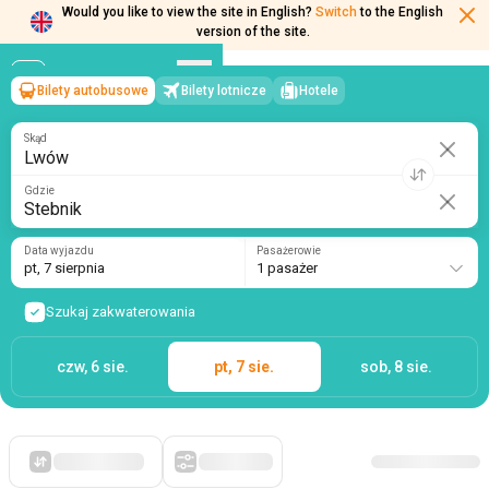
Would you like to view the site in English?
Switch
to the English
Bilety autobusowe
Bilety lotnicze
Hotele
Lwów
→
Stebnik
version of the site.
pt, 7 sierpnia
/
1 pasażer
Skąd
Gdzie
Data wyjazdu
Pasażerowie
pt, 7 sierpnia
1 pasażer
Szukaj zakwaterowania
czw, 6 sie.
pt, 7 sie.
sob, 8 sie.