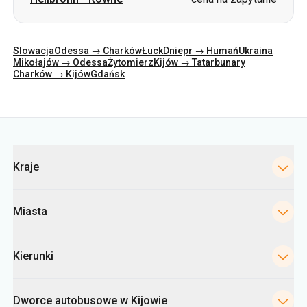
Slowacja
Odessa → Charków
Łuck
Dniepr → Humań
Ukraina
Mikołajów → Odessa
Żytomierz
Kijów → Tatarbunary
Charków → Kijów
Gdańsk
Kategorie
Kraje
Miasta
Kierunki
Dworce autobusowe w Kijowie