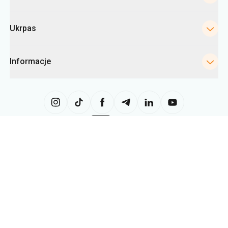
Ukrpas
Informacje
Strona internetowa wykorzystuje informacje z plików «cookies» w
szczególności w celu gromadzenia statystyk, analizowania danych
dotyczących zachowań użytkowników, a także w celach reklamowych.
Możemy wykorzystywać te informacje, aby wyświetlać użytkownikowi
odpowiednie treści na stronie internetowej. Użytkownik może zmienić
ustawienia dotyczące plików cookie w swojej przeglądarce. Zmiana
ustawień może ograniczyć funkcjonalność strony internetowej.
Ukrpas
2026
,