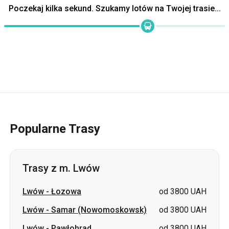
Poczekaj kilka sekund. Szukamy lotów na Twojej trasie...
Popularne Trasy
Trasy z m. Lwów
Lwów
-
Łozowa
od 3800 UAH
Lwów
-
Samar (Nowomoskowsk)
od 3800 UAH
Lwów
-
Pawłohrad
od 3800 UAH