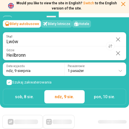
Would you like to view the site in English?
Switch
to the English
version of the site.
Bilety autobusowe
Bilety lotnicze
Hotele
Lwów
→
Heilbronn
ndz, 9 sierpnia
/
1 pasażer
Skąd
Gdzie
Data wyjazdu
Pasażerowie
ndz, 9 sierpnia
1 pasażer
Szukaj zakwaterowania
sob, 8 sie.
ndz, 9 sie.
pon, 10 sie.