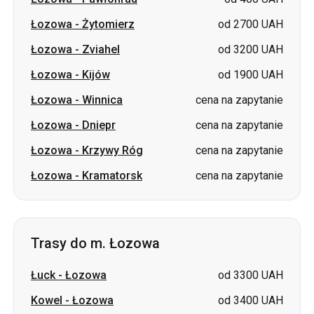
Łozowa
-
Kijów
od 1900 UAH
Łozowa
-
Winnica
cena na zapytanie
Łozowa
-
Dniepr
cena na zapytanie
Łozowa
-
Krzywy Róg
cena na zapytanie
Łozowa
-
Kramatorsk
cena na zapytanie
Trasy do m. Łozowa
Łuck
-
Łozowa
od 3300 UAH
Kowel
-
Łozowa
od 3400 UAH
Pawłohrad
-
Łozowa
od 500 UAH
Żytomierz
-
Łozowa
od 2900 UAH
Iwano-Frankiwsk
-
Łozowa
od 4800 UAH