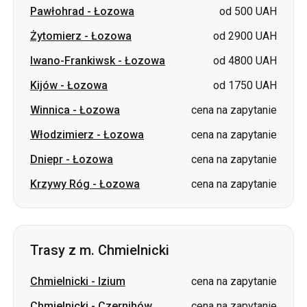
Kijów
-
Łozowa
od 1750 UAH
Winnica
-
Łozowa
cena na zapytanie
Włodzimierz
-
Łozowa
cena na zapytanie
Dniepr
-
Łozowa
cena na zapytanie
Krzywy Róg
-
Łozowa
cena na zapytanie
Trasy z m. Chmielnicki
Chmielnicki
-
Izium
cena na zapytanie
Chmielnicki
-
Czernihów
cena na zapytanie
Chmielnicki
-
Ochtyrka
cena na zapytanie
Chmielnicki
-
Stryj
cena na zapytanie