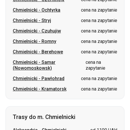
Chmielnicki
-
Czuhujiw
cena na zapytanie
Chmielnicki
-
Romny
cena na zapytanie
Chmielnicki
-
Berehowe
cena na zapytanie
Chmielnicki
-
Samar
cena na
(Nowomoskowsk)
zapytanie
Chmielnicki
-
Pawłohrad
cena na zapytanie
Chmielnicki
-
Kramatorsk
cena na zapytanie
Trasy do m. Chmielnicki
Aleksandria
-
Chmielnicki
od 1100 UAH
Izium
-
Chmielnicki
cena na zapytanie
Ochtyrka
-
Chmielnicki
cena na zapytanie