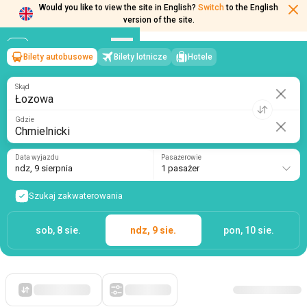
Would you like to view the site in English?
Switch
to the English
version of the site.
Bilety autobusowe
Bilety lotnicze
Hotele
Łozowa
→
Chmielnicki
ndz, 9 sierpnia
/
1 pasażer
Skąd
Gdzie
Data wyjazdu
Pasażerowie
ndz, 9 sierpnia
1 pasażer
Szukaj zakwaterowania
sob, 8 sie.
ndz, 9 sie.
pon, 10 sie.
Po pierwsze, tanie
Filtry