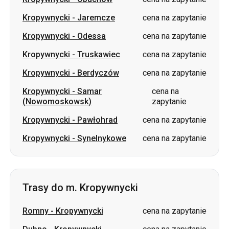
Kropywnycki
-
Truskawiec
cena na zapytanie
Kropywnycki
-
Berdyczów
cena na zapytanie
Kropywnycki
-
Samar
cena na
(Nowomoskowsk)
zapytanie
Kropywnycki
-
Pawłohrad
cena na zapytanie
Kropywnycki
-
Synelnykowe
cena na zapytanie
Trasy do m. Kropywnycki
Romny
-
Kropywnycki
cena na zapytanie
Dubno
-
Kropywnycki
cena na zapytanie
Sumy
-
Kropywnycki
cena na zapytanie
Iwano-Frankiwsk
-
Kropywnycki
cena na zapytanie