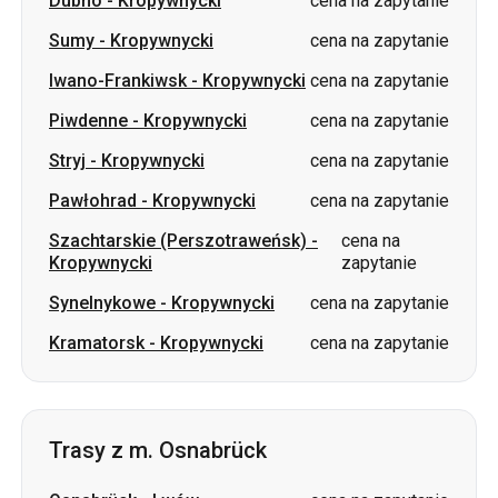
Piwdenne
-
Kropywnycki
cena na zapytanie
Stryj
-
Kropywnycki
cena na zapytanie
Pawłohrad
-
Kropywnycki
cena na zapytanie
Szachtarskie (Perszotraweńsk)
-
cena na
Kropywnycki
zapytanie
Synelnykowe
-
Kropywnycki
cena na zapytanie
Kramatorsk
-
Kropywnycki
cena na zapytanie
Trasy z m. Osnabrück
Osnabrück
-
Lwów
cena na zapytanie
Osnabrück
-
Kijów
cena na zapytanie
Osnabrück
-
Winnica
cena na zapytanie