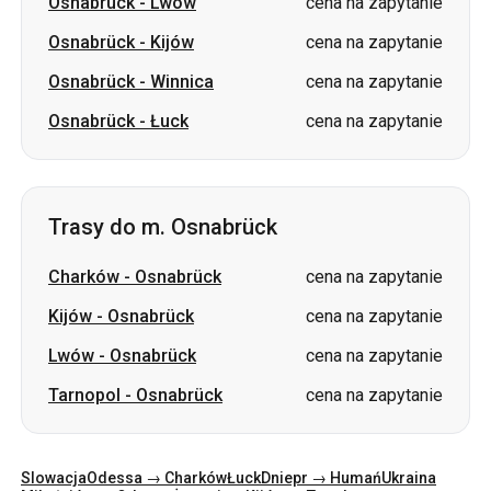
Osnabrück
-
Łuck
cena na zapytanie
Trasy do m. Osnabrück
Charków
-
Osnabrück
cena na zapytanie
Kijów
-
Osnabrück
cena na zapytanie
Lwów
-
Osnabrück
cena na zapytanie
Tarnopol
-
Osnabrück
cena na zapytanie
Slowacja
Odessa → Charków
Łuck
Dniepr → Humań
Ukraina
Mikołajów → Odessa
Żytomierz
Kijów → Tatarbunary
Charków → Kijów
Gdańsk