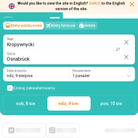
Would you like to view the site in English?
Switch
to the English
version of the site.
Bilety autobusowe
Bilety lotnicze
Hotele
Kropywnycki
→
Osnabrück
ndz, 9 sierpnia
/
1 pasażer
Skąd
Gdzie
Data wyjazdu
Pasażerowie
ndz, 9 sierpnia
1 pasażer
Szukaj zakwaterowania
sob, 8 sie.
ndz, 9 sie.
pon, 10 sie.
Po pierwsze, tanie
Filtry