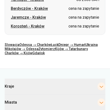
Berdyczów
-
Kraków
cena na zapytanie
Jaremcze
-
Kraków
cena na zapytanie
Korosteń
-
Kraków
cena na zapytanie
Slowacja
Odessa → Charków
Łuck
Dniepr → Humań
Ukraina
Mikołajów → Odessa
Żytomierz
Kijów → Tatarbunary
Charków → Kijów
Gdańsk
Kategorie
Kraje
Miasta