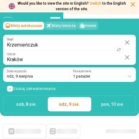
Would you like to view the site in English?
Switch
to the English
Bilety autobusowe
Bilety lotnicze
Hotele
Krzemieńczuk
→
Kraków
version of the site.
ndz, 9 sierpnia
/
1 pasażer
Skąd
Gdzie
Data wyjazdu
Pasażerowie
ndz, 9 sierpnia
1 pasażer
Szukaj zakwaterowania
sob, 8 sie.
ndz, 9 sie.
pon, 10 sie.