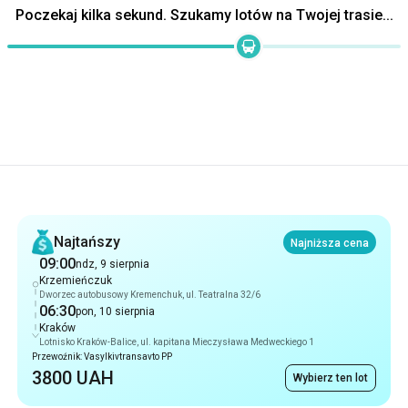
Poczekaj kilka sekund. Szukamy lotów na Twojej trasie...
Rekomendacje
Najtańszy
Najniższa cena
09:00
ndz, 9 sierpnia
Krzemieńczuk
Dworzec autobusowy Kremenchuk, ul. Teatralna 32/6
06:30
pon, 10 sierpnia
Kraków
Lotnisko Kraków-Balice, ul. kapitana Mieczysława Medweckiego 1
Przewoźnik: Vasylkivtransavto PP
3800 UAH
Wybierz ten lot