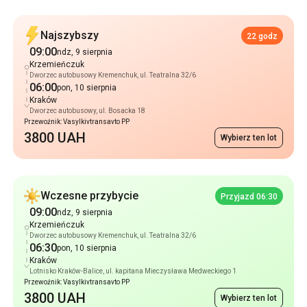
Najszybszy
22 godz
09:00
ndz, 9 sierpnia
Krzemieńczuk
Dworzec autobusowy Kremenchuk, ul. Teatralna 32/6
06:00
pon, 10 sierpnia
Kraków
Dworzec autobusowy, ul. Bosacka 18
Przewoźnik: Vasylkivtransavto PP
3800 UAH
Wybierz ten lot
Wczesne przybycie
Przyjazd 06:30
09:00
ndz, 9 sierpnia
Krzemieńczuk
Dworzec autobusowy Kremenchuk, ul. Teatralna 32/6
06:30
pon, 10 sierpnia
Kraków
Lotnisko Kraków-Balice, ul. kapitana Mieczysława Medweckiego 1
Przewoźnik: Vasylkivtransavto PP
3800 UAH
Wybierz ten lot