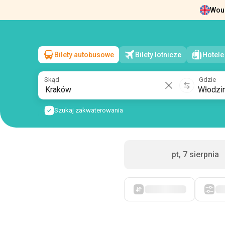
Woul
Wiadomości
O nas
Zwrot biletów
Dan
Bilety autobusowe
Bilety lotnicze
Hotele
Kraków
→
Włodzimierz Wołyński
sob, 8 sierpnia
/
1 pasażer
Skąd
Gdzie
Szukaj zakwaterowania
pt, 7 sierpnia
Po pierwsze, tanie