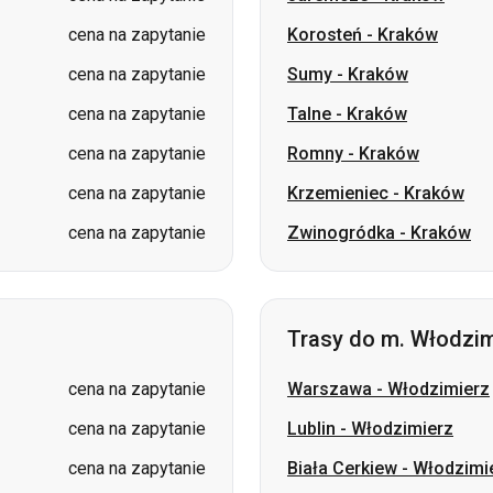
cena na zapytanie
Romny
-
Kraków
cena na zapytanie
Krzemieniec
-
Kraków
cena na zapytanie
Zwinogródka
-
Kraków
Trasy do m. Włodzim
cena na zapytanie
Warszawa
-
Włodzimierz
cena na zapytanie
Lublin
-
Włodzimierz
cena na zapytanie
Biała Cerkiew
-
Włodzimi
cena na zapytanie
Kramatorsk
-
Włodzimier
cena na zapytanie
Romny
-
Włodzimierz
cena na zapytanie
Boryspol
-
Włodzimierz