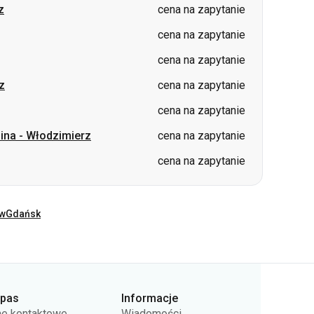
z
cena na zapytanie
cena na zapytanie
pina
-
Włodzimierz
cena na zapytanie
cena na zapytanie
ów
Gdańsk
rpas
Informacje
e kontaktowe
Wiadomości
as
Dla przewoźników
rta publiczna
Pytania i odpowiedzi
ityki prywatności
Zwrot biletów
Mapa strony