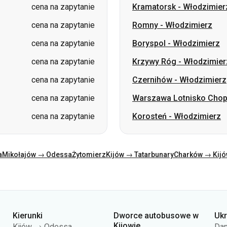
cena na zapytanie
Krzywy Róg
-
Włodzimier
cena na zapytanie
Czernihów
-
Włodzimierz
cena na zapytanie
Warszawa Lotnisko Cho
cena na zapytanie
Korosteń
-
Włodzimierz
a
Mikołajów → Odessa
Żytomierz
Kijów → Tatarbunary
Charków → Kij
Kierunki
Dworce autobusowe w
Uk
Kijowie
Kijów → Odessa
Dan
Dworzec autobusowy
Odessa → Kijów
O n
Centralny
Lwów → Kijów
Ofe
Stacja autobusowa Kijów
Warszawa → Dniepr
Pol
(m.Vokzalna)
Dniepr → Odessa