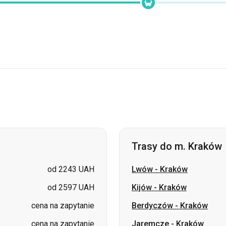
Trasy do m. Kraków
od 2243 UAH
Lwów
-
Kraków
od 2597 UAH
Kijów
-
Kraków
cena na zapytanie
Berdyczów
-
Kraków
cena na zapytanie
Jaremcze
-
Kraków
cena na zapytanie
Korosteń
-
Kraków
cena na zapytanie
Sumy
-
Kraków
cena na zapytanie
Talne
-
Kraków