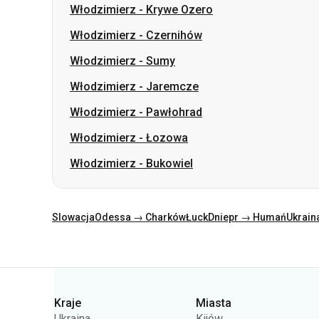
Włodzimierz
-
Jaremcze
Włodzimierz
-
Pawłohrad
Włodzimierz
-
Łozowa
Włodzimierz
-
Bukowiel
Slowacja
Odessa → Charków
Łuck
Dniepr → Humań
Ukrain
Kategorie
Kraje
Miasta
Ukraina
Kijów
Polska
Odessa
Rumunia
Warszawa
Niemcy
Dniepr
Czechy
Lwów