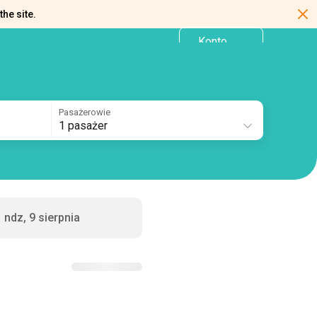
the site.
Konto
PL
osobiste
Pasażerowie
1 pasażer
ndz, 9 sierpnia