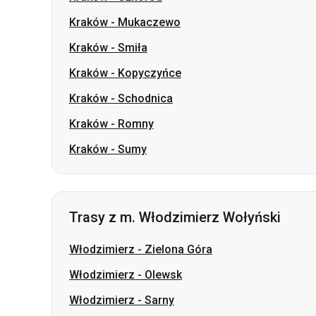
Kraków
-
Schodnica
Kraków
-
Romny
Kraków
-
Sumy
Trasy z m. Włodzimierz Wołyński
Włodzimierz
-
Zielona Góra
Włodzimierz
-
Olewsk
Włodzimierz
-
Sarny
Włodzimierz
-
Krywe Ozero
Włodzimierz
-
Czernihów
Włodzimierz
-
Sumy