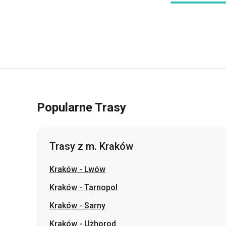
Popularne Trasy
Trasy z m. Kraków
Kraków
-
Lwów
Kraków
-
Tarnopol
Kraków
-
Sarny
Kraków
-
Użhorod
Kraków
-
Mukaczewo
Kraków
-
Smiła
Kraków
-
Kopyczyńce