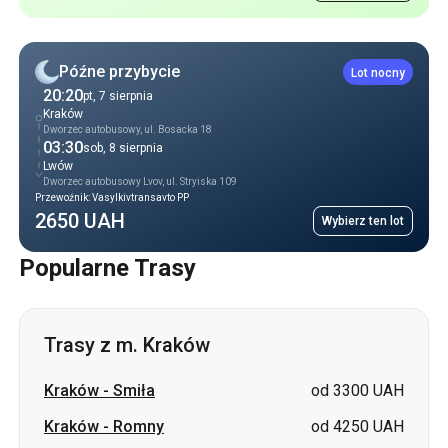
Późne przybycie
Lot nocny
20:20
pt, 7 sierpnia
Kraków
Dworzec autobusowy, ul. Bosacka 18
03:30
sob, 8 sierpnia
Lwów
Dworzec autobusowy Lvov, ul. Stryiska 109
Przewoźnik: Vasylkivtransavto PP
2650 UAH
Wybierz ten lot
Popularne Trasy
Trasy z m. Kraków
Kraków
-
Smiła
od 3300 UAH
Kraków
-
Romny
od 4250 UAH