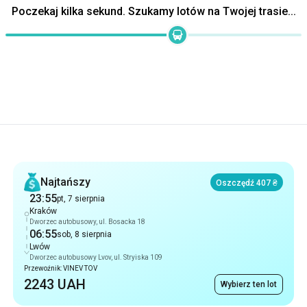
Poczekaj kilka sekund. Szukamy lotów na Twojej trasie...
Rekomendacje
Najtańszy
Oszczędź 407 ₴
23:55
pt, 7 sierpnia
Kraków
Dworzec autobusowy, ul. Bosacka 18
06:55
sob, 8 sierpnia
Lwów
Dworzec autobusowy Lvov, ul. Stryiska 109
Przewoźnik: VINEV TOV
2243 UAH
Wybierz ten lot