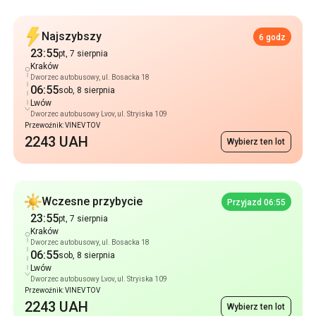
Najszybszy
6 godz
23:55
pt, 7 sierpnia
Kraków
Dworzec autobusowy, ul. Bosacka 18
06:55
sob, 8 sierpnia
Lwów
Dworzec autobusowy Lvov, ul. Stryiska 109
Przewoźnik: VINEV TOV
2243 UAH
Wybierz ten lot
Wczesne przybycie
Przyjazd 06:55
23:55
pt, 7 sierpnia
Kraków
Dworzec autobusowy, ul. Bosacka 18
06:55
sob, 8 sierpnia
Lwów
Dworzec autobusowy Lvov, ul. Stryiska 109
Przewoźnik: VINEV TOV
2243 UAH
Wybierz ten lot