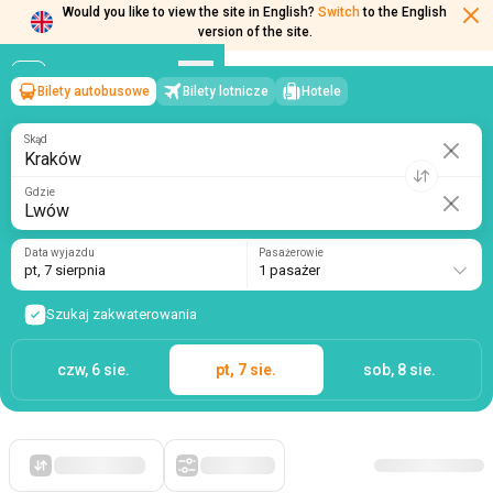
Would you like to view the site in English?
Switch
to the English
Bilety autobusowe
Bilety lotnicze
Hotele
Kraków
→
Lwów
version of the site.
pt, 7 sierpnia
/
1 pasażer
Skąd
Gdzie
Data wyjazdu
Pasażerowie
pt, 7 sierpnia
1 pasażer
Szukaj zakwaterowania
czw, 6 sie.
pt, 7 sie.
sob, 8 sie.