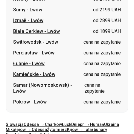
Sumy
-
Lwów
od 2199 UAH
Izmaił
-
Lwów
od 2899 UAH
Biała Cerkiew
-
Lwów
od 1899 UAH
Switłowodsk
-
Lwów
cena na zapytanie
Perejasław
-
Lwów
cena na zapytanie
Łubnie
-
Lwów
cena na zapytanie
Kamieńskie
-
Lwów
cena na zapytanie
Samar (Nowomoskowsk)
-
cena na
Lwów
zapytanie
Pokrow
-
Lwów
cena na zapytanie
Slowacja
Odessa → Charków
Łuck
Dniepr → Humań
Ukraina
Mikołajów → Odessa
Żytomierz
Kijów → Tatarbunary