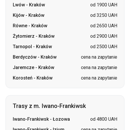
Żytomierz
-
Kraków
od 2900 UAH
Tarnopol
-
Kraków
od 2500 UAH
Berdyczów
-
Kraków
cena na zapytanie
Jaremcze
-
Kraków
cena na zapytanie
Korosteń
-
Kraków
cena na zapytanie
Trasy z m. Iwano-Frankiwsk
Iwano-Frankiwsk
-
Łozowa
od 4800 UAH
Iwano-Frankiwsk
-
Izium
cena na zapytanie
Iwano-Frankiwsk
-
Sumy
cena na zapytanie
Iwano-Frankiwsk
-
cena na
Piwdennoukrajinśk
zapytanie