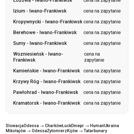
Berehowe
-
Iwano-Frankiwsk
cena na zapytanie
Sumy
-
Iwano-Frankiwsk
cena na zapytanie
Wozniesieńsk
-
Iwano-
cena na
Frankiwsk
zapytanie
Kamieńskie
-
Iwano-Frankiwsk
cena na zapytanie
Krzywy Róg
-
Iwano-Frankiwsk
cena na zapytanie
Pawłohrad
-
Iwano-Frankiwsk
cena na zapytanie
Kramatorsk
-
Iwano-Frankiwsk
cena na zapytanie
Slowacja
Odessa → Charków
Łuck
Dniepr → Humań
Ukraina
Mikołajów → Odessa
Żytomierz
Kijów → Tatarbunary
Charków → Kijów
Gdańsk