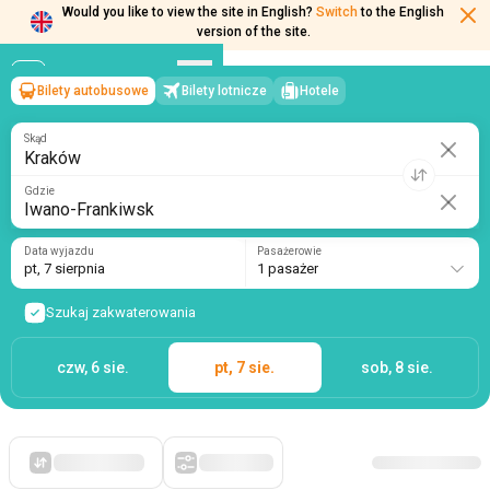
Would you like to view the site in English?
Switch
to the English
version of the site.
Bilety autobusowe
Bilety lotnicze
Hotele
Kraków
→
Iwano-Frankiwsk
pt, 7 sierpnia
/
1 pasażer
Skąd
Gdzie
Data wyjazdu
Pasażerowie
pt, 7 sierpnia
1 pasażer
Szukaj zakwaterowania
czw, 6 sie.
pt, 7 sie.
sob, 8 sie.
Po pierwsze, tanie
Filtry