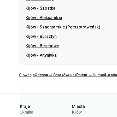
Kijów
-
Szostka
Kijów
-
Aleksandria
Kijów
-
Szachtarskie (Perszotraweńsk)
Kijów
-
Bursztyn
Kijów
-
Berehowe
Kijów
-
Altynivka
Slowacja
Odessa → Charków
Łuck
Dniepr → Humań
Ukrain
Kategorie
Kraje
Miasta
Ukraina
Kijów