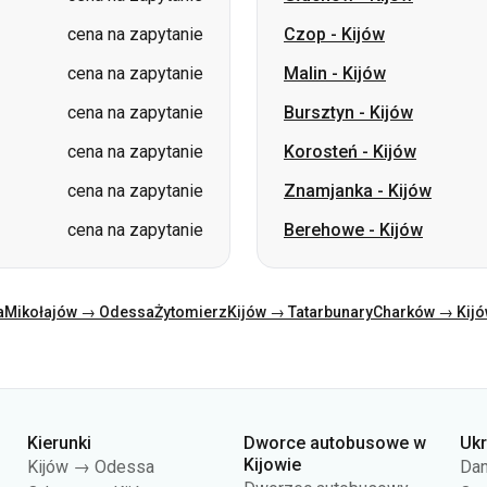
cena na zapytanie
Czop
-
Kijów
cena na zapytanie
Malin
-
Kijów
cena na zapytanie
Bursztyn
-
Kijów
cena na zapytanie
Korosteń
-
Kijów
cena na zapytanie
Znamjanka
-
Kijów
cena na zapytanie
Berehowe
-
Kijów
a
Mikołajów → Odessa
Żytomierz
Kijów → Tatarbunary
Charków → Kij
Kierunki
Dworce autobusowe w
Uk
Kijowie
Kijów → Odessa
Dan