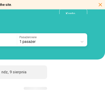
the site.
Konto
PL
osobiste
Pasażerowie
1 pasażer
ndz, 9 sierpnia