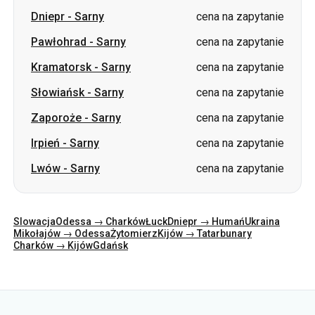
Dniepr
-
Sarny
cena na zapytanie
Pawłohrad
-
Sarny
cena na zapytanie
Kramatorsk
-
Sarny
cena na zapytanie
Słowiańsk
-
Sarny
cena na zapytanie
Zaporoże
-
Sarny
cena na zapytanie
Irpień
-
Sarny
cena na zapytanie
Lwów
-
Sarny
cena na zapytanie
Slowacja
Odessa → Charków
Łuck
Dniepr → Humań
Ukraina
Mikołajów → Odessa
Żytomierz
Kijów → Tatarbunary
Charków → Kijów
Gdańsk