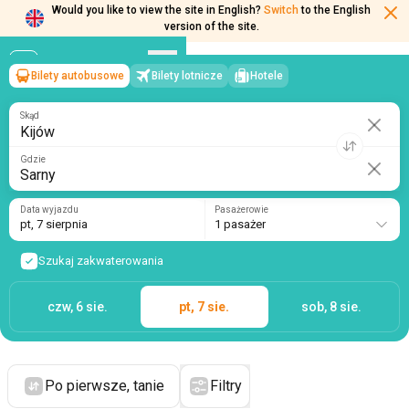
Would you like to view the site in English?
Switch
to the English
version of the site.
Bilety autobusowe
Bilety lotnicze
Hotele
Kijów
→
Sarny
pt, 7 sierpnia
/
1 pasażer
Skąd
Gdzie
Data wyjazdu
Pasażerowie
pt, 7 sierpnia
1 pasażer
Szukaj zakwaterowania
czw, 6 sie.
pt, 7 sie.
sob, 8 sie.
Po pierwsze, tanie
Filtry