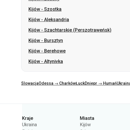
Kijów
-
Bursztyn
Kijów
-
Berehowe
Kijów
-
Altynivka
Slowacja
Odessa → Charków
Łuck
Dniepr → Humań
Ukrain
Kategorie
Kraje
Miasta
Ukraina
Kijów
Polska
Odessa
Rumunia
Warszawa
Niemcy
Dniepr
Czechy
Lwów
Słowacja
Charków