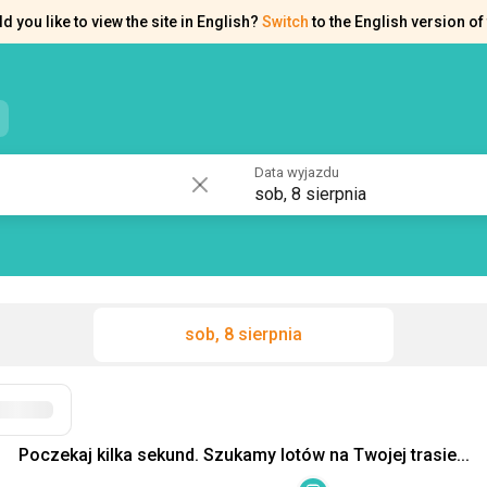
d you like to view the site in English?
Switch
to the English version of 
e kontaktowe
Pomoc
Data wyjazdu
sob, 8 sierpnia
sob, 8 sierpnia
Filtry