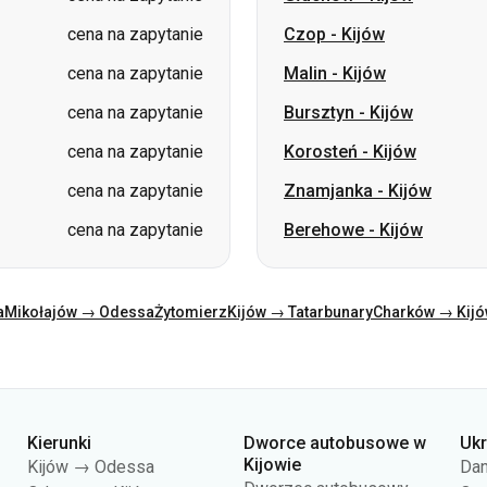
cena na zapytanie
Korosteń
-
Kijów
cena na zapytanie
Znamjanka
-
Kijów
cena na zapytanie
Berehowe
-
Kijów
a
Mikołajów → Odessa
Żytomierz
Kijów → Tatarbunary
Charków → Kij
Kierunki
Dworce autobusowe w
Uk
Kijowie
Kijów → Odessa
Dan
Dworzec autobusowy
Odessa → Kijów
O n
Centralny
Lwów → Kijów
Ofe
Stacja autobusowa Kijów
Warszawa → Dniepr
Pol
(m.Vokzalna)
Dniepr → Odessa
Stacja autobusowa Polissia
Kijów → Lwów