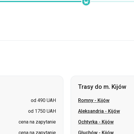
Trasy do m. Kijów
od 490 UAH
Romny
-
Kijów
od 1750 UAH
Aleksandria
-
Kijów
cena na zapytanie
Ochtyrka
-
Kijów
cena na zapytanie
Głuchów
-
Kijów
cena na zapytanie
Czop
-
Kijów
cena na zapytanie
Malin
-
Kijów
cena na zapytanie
Bursztyn
-
Kijów