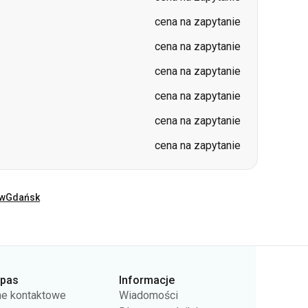
cena na zapytanie
cena na zapytanie
cena na zapytanie
ów
Gdańsk
rpas
Informacje
e kontaktowe
Wiadomości
as
Dla przewoźników
rta publiczna
Pytania i odpowiedzi
ityki prywatności
Zwrot biletów
Mapa strony