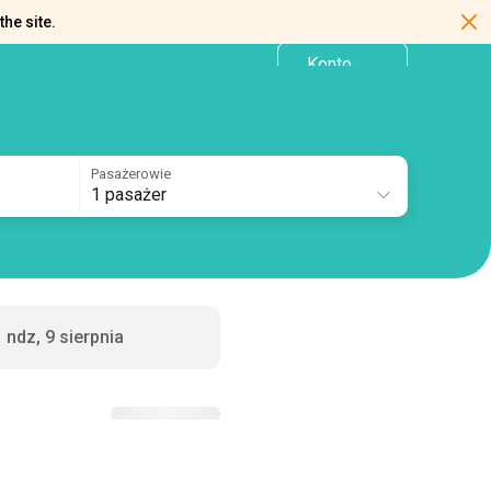
the site.
Konto
PL
osobiste
Pasażerowie
1 pasażer
ndz, 9 sierpnia