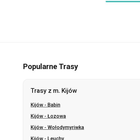
Popularne Trasy
Trasy z m. Kijów
Kijów
-
Babin
Kijów
-
Łozowa
Kijów
-
Wołodymyriwka
Kijów
-
Leuchy
Kijów
-
Szostka
Kijów
-
Aleksandria
Kijów
-
Szachtarskie (Perszotraweńsk)