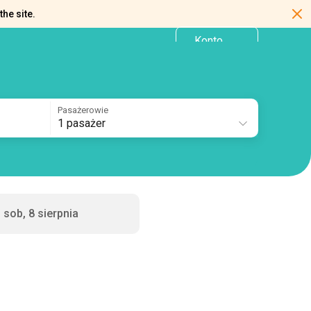
the site.
Konto
PL
osobiste
Pasażerowie
1 pasażer
sob, 8 sierpnia