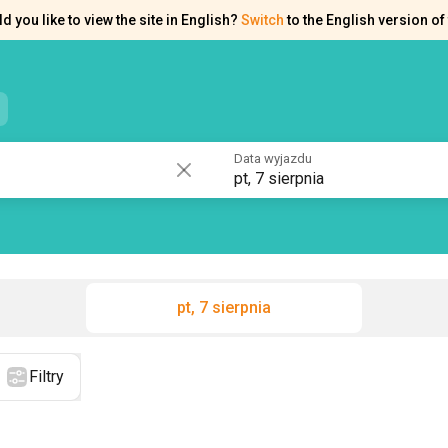
d you like to view the site in English?
Switch
to the English version of 
e kontaktowe
Pomoc
Data wyjazdu
pt, 7 sierpnia
pt, 7 sierpnia
Filtry