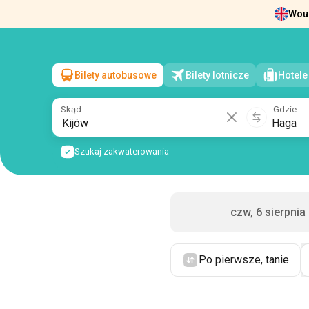
Woul
Wiadomości
O nas
Zwrot biletów
Dan
Bilety autobusowe
Bilety lotnicze
Hotele
Kijów
→
Haga
pt, 7 sierpnia
/
1 pasażer
Skąd
Gdzie
Szukaj zakwaterowania
czw, 6 sierpnia
Po pierwsze, tanie