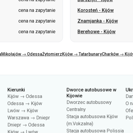
cena na zapytanie
Korosteń
-
Kijów
cena na zapytanie
Znamjanka
-
Kijów
cena na zapytanie
Berehowe
-
Kijów
a
Mikołajów → Odessa
Żytomierz
Kijów → Tatarbunary
Charków → Kij
Kierunki
Dworce autobusowe w
Uk
Kijowie
Kijów → Odessa
Dan
Dworzec autobusowy
Odessa → Kijów
O n
Centralny
Lwów → Kijów
Ofe
Stacja autobusowa Kijów
Warszawa → Dniepr
Pol
(m.Vokzalna)
Dniepr → Odessa
Stacja autobusowa Polissia
Kijów → Lwów