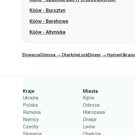
Kijów
-
Bursztyn
Kijów
-
Berehowe
Kijów
-
Altynivka
Slowacja
Odessa → Charków
Łuck
Dniepr → Humań
Ukrain
Kategorie
Kraje
Miasta
Ukraina
Kijów
Polska
Odessa
Rumunia
Warszawa
Niemcy
Dniepr
Czechy
Lwów
Słowacja
Charków