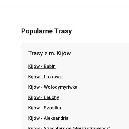
Popularne Trasy
Trasy z m. Kijów
Kijów
-
Babin
Kijów
-
Łozowa
Kijów
-
Wołodymyriwka
Kijów
-
Leuchy
Kijów
-
Szostka
Kijów
-
Aleksandria
Kijów
-
Szachtarskie (Perszotraweńsk)