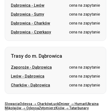
Dąbrowica
-
Lwów
cena na zapytanie
Dąbrowica
-
Sumy
cena na zapytanie
Dąbrowica
-
Charków
cena na zapytanie
Dąbrowica
-
Czerkasy
cena na zapytanie
Trasy do m. Dąbrowica
Zaporoże
-
Dąbrowica
cena na zapytanie
Lwów
-
Dąbrowica
cena na zapytanie
Charków
-
Dąbrowica
cena na zapytanie
Slowacja
Odessa → Charków
Łuck
Dniepr → Humań
Ukraina
Mikołajów → Odessa
Żytomierz
Kijów → Tatarbunary