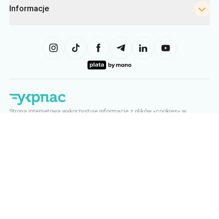
Informacje
Strona internetowa wykorzystuje informacje z plików «cookies» w
szczególności w celu gromadzenia statystyk, analizowania danych
dotyczących zachowań użytkowników, a także w celach reklamowych.
Możemy wykorzystywać te informacje, aby wyświetlać użytkownikowi
odpowiednie treści na stronie internetowej. Użytkownik może zmienić
ustawienia dotyczące plików cookie w swojej przeglądarce. Zmiana
ustawień może ograniczyć funkcjonalność strony internetowej.
Ukrpas
2026
,