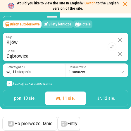
Would you like to view the site in English?
Switch
to the English
version of the site.
Bilety autobusowe
Bilety lotnicze
Hotele
Kijów
→
Dąbrowica
wt, 11 sierpnia
/
1 pasażer
Skąd
Gdzie
Data wyjazdu
Pasażerowie
wt, 11 sierpnia
1 pasażer
Szukaj zakwaterowania
pon, 10 sie.
wt, 11 sie.
śr, 12 sie.
Po pierwsze, tanie
Filtry