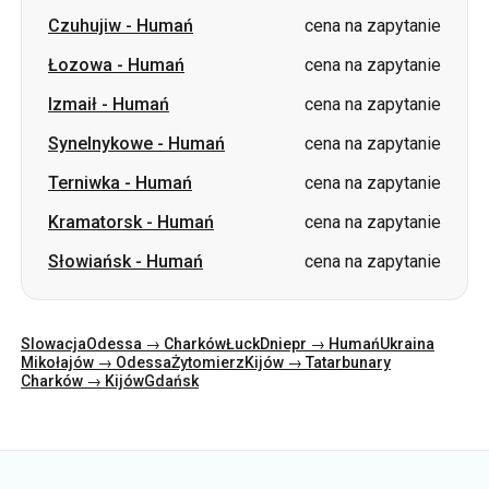
Czuhujiw
-
Humań
cena na zapytanie
Łozowa
-
Humań
cena na zapytanie
Izmaił
-
Humań
cena na zapytanie
Synelnykowe
-
Humań
cena na zapytanie
Terniwka
-
Humań
cena na zapytanie
Kramatorsk
-
Humań
cena na zapytanie
Słowiańsk
-
Humań
cena na zapytanie
Slowacja
Odessa → Charków
Łuck
Dniepr → Humań
Ukraina
Mikołajów → Odessa
Żytomierz
Kijów → Tatarbunary
Charków → Kijów
Gdańsk