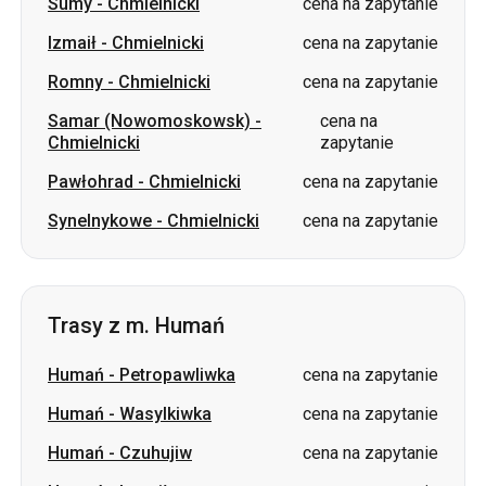
Sumy
-
Chmielnicki
cena na zapytanie
Izmaił
-
Chmielnicki
cena na zapytanie
Romny
-
Chmielnicki
cena na zapytanie
Samar (Nowomoskowsk)
-
cena na
Chmielnicki
zapytanie
Pawłohrad
-
Chmielnicki
cena na zapytanie
Synelnykowe
-
Chmielnicki
cena na zapytanie
Trasy z m. Humań
Humań
-
Petropawliwka
cena na zapytanie
Humań
-
Wasylkiwka
cena na zapytanie
Humań
-
Czuhujiw
cena na zapytanie