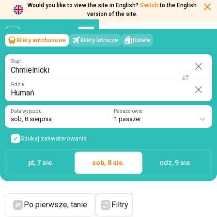
Would you like to view the site in English?
Switch
to the English
version of the site.
Bilety autobusowe
Bilety lotnicze
Hotele
Chmielnicki
→
Humań
sob, 8 sierpnia
/
1 pasażer
Skąd
Gdzie
Data wyjazdu
Pasażerowie
sob, 8 sierpnia
1 pasażer
Szukaj zakwaterowania
pt, 7 sie.
sob, 8 sie.
ndz, 9 sie.
Po pierwsze, tanie
Filtry