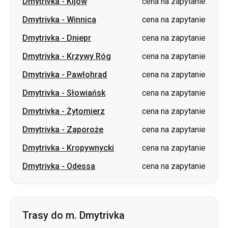
Dmytrivka
-
Krzywy Róg
cena na zapytanie
Dmytrivka
-
Pawłohrad
cena na zapytanie
Dmytrivka
-
Słowiańsk
cena na zapytanie
Dmytrivka
-
Żytomierz
cena na zapytanie
Dmytrivka
-
Zaporoże
cena na zapytanie
Dmytrivka
-
Kropywnycki
cena na zapytanie
Dmytrivka
-
Odessa
cena na zapytanie
Trasy do m. Dmytrivka
Kijów
-
Dmytrivka
od 1850 UAH
Połtawa
-
Dmytrivka
od 1500 UAH
Czerkasy
-
Dmytrivka
cena na zapytanie