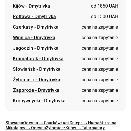
Winnica
-
Dmytrivka
cena na zapytanie
Jagodzin
-
Dmytrivka
cena na zapytanie
Kramatorsk
-
Dmytrivka
cena na zapytanie
Słowiańsk
-
Dmytrivka
cena na zapytanie
Żytomierz
-
Dmytrivka
cena na zapytanie
Zaporoże
-
Dmytrivka
cena na zapytanie
Kropywnycki
-
Dmytrivka
cena na zapytanie
Slowacja
Odessa → Charków
Łuck
Dniepr → Humań
Ukraina
Mikołajów → Odessa
Żytomierz
Kijów → Tatarbunary
Charków → Kijów
Gdańsk