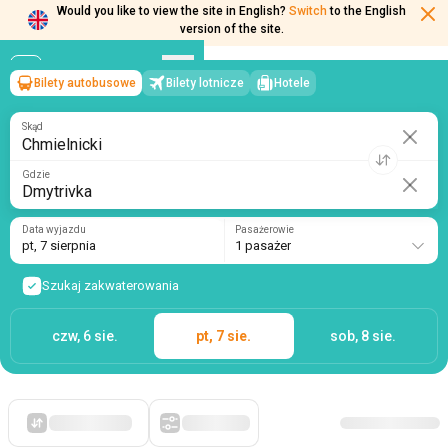
Would you like to view the site in English?
Switch
to the English
version of the site.
Bilety autobusowe
Bilety lotnicze
Hotele
Chmielnicki
→
Dmytrivka
pt, 7 sierpnia
/
1 pasażer
Skąd
Gdzie
Data wyjazdu
Pasażerowie
pt, 7 sierpnia
1 pasażer
Szukaj zakwaterowania
czw, 6 sie.
pt, 7 sie.
sob, 8 sie.
Po pierwsze, tanie
Filtry