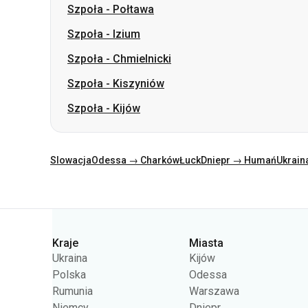
Szpoła
-
Kiszyniów
Szpoła
-
Kijów
Slowacja
Odessa → Charków
Łuck
Dniepr → Humań
Ukrain
Kategorie
Kraje
Miasta
Ukraina
Kijów
Polska
Odessa
Rumunia
Warszawa
Niemcy
Dniepr
Czechy
Lwów
Słowacja
Charków