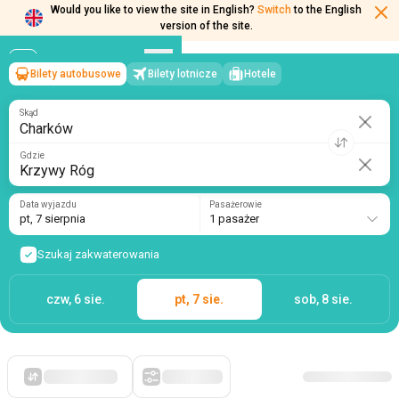
Would you like to view the site in English?
Switch
to the English
Bilety autobusowe
Bilety lotnicze
Hotele
Charków
→
Krzywy Róg
version of the site.
pt, 7 sierpnia
/
1 pasażer
Skąd
Gdzie
Data wyjazdu
Pasażerowie
pt, 7 sierpnia
1 pasażer
Szukaj zakwaterowania
czw, 6 sie.
pt, 7 sie.
sob, 8 sie.