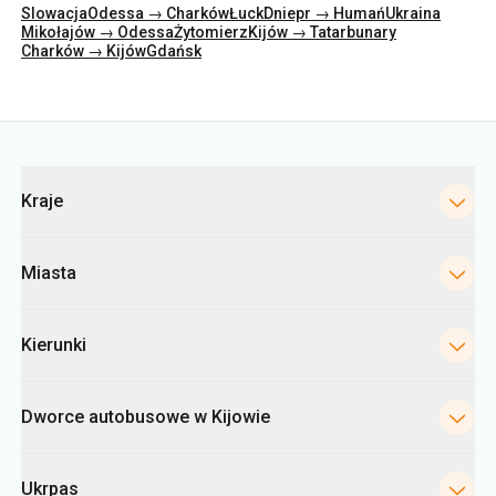
Slowacja
Odessa → Charków
Łuck
Dniepr → Humań
Ukraina
Mikołajów → Odessa
Żytomierz
Kijów → Tatarbunary
Charków → Kijów
Gdańsk
Kategorie
Kraje
Miasta
Kierunki
Dworce autobusowe w Kijowie
Ukrpas