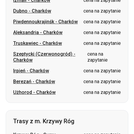
Izmaił
-
Charków
cena na zapytanie
Dubno
-
Charków
cena na zapytanie
Piwdennoukrajinśk
-
Charków
cena na zapytanie
Aleksandria
-
Charków
cena na zapytanie
Truskawiec
-
Charków
cena na zapytanie
Szeptycki (Czerwonogród)
-
cena na
Charków
zapytanie
Irpień
-
Charków
cena na zapytanie
Berezań
-
Charków
cena na zapytanie
Użhorod
-
Charków
cena na zapytanie
Trasy z m. Krzywy Róg