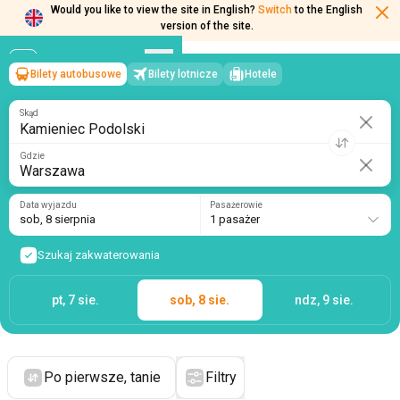
Would you like to view the site in English?
Switch
to the English
version of the site.
Bilety autobusowe
Bilety lotnicze
Hotele
Kamieniec Podolski
→
Warszawa
sob, 8 sierpnia
/
1 pasażer
Skąd
Gdzie
Data wyjazdu
Pasażerowie
sob, 8 sierpnia
1 pasażer
Szukaj zakwaterowania
pt, 7 sie.
sob, 8 sie.
ndz, 9 sie.
Po pierwsze, tanie
Filtry