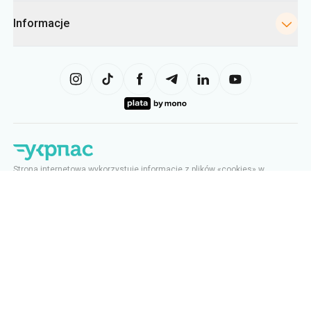
Informacje
Strona internetowa wykorzystuje informacje z plików «cookies» w
szczególności w celu gromadzenia statystyk, analizowania danych
dotyczących zachowań użytkowników, a także w celach reklamowych.
Możemy wykorzystywać te informacje, aby wyświetlać użytkownikowi
odpowiednie treści na stronie internetowej. Użytkownik może zmienić
ustawienia dotyczące plików cookie w swojej przeglądarce. Zmiana
ustawień może ograniczyć funkcjonalność strony internetowej.
Ukrpas
2026
,