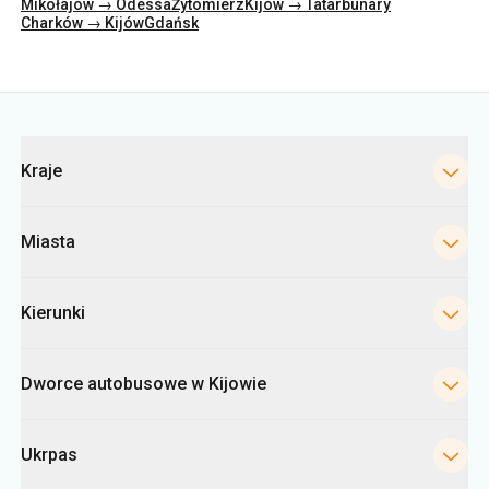
Mikołajów → Odessa
Żytomierz
Kijów → Tatarbunary
Charków → Kijów
Gdańsk
Kategorie
Kraje
Miasta
Kierunki
Dworce autobusowe w Kijowie
Ukrpas