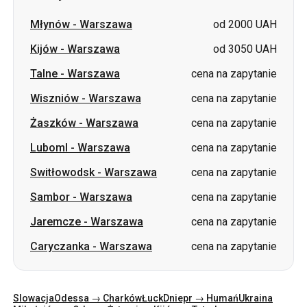
Młynów
-
Warszawa
od 2000 UAH
Kijów
-
Warszawa
od 3050 UAH
Talne
-
Warszawa
cena na zapytanie
Wiszniów
-
Warszawa
cena na zapytanie
Żaszków
-
Warszawa
cena na zapytanie
Luboml
-
Warszawa
cena na zapytanie
Switłowodsk
-
Warszawa
cena na zapytanie
Sambor
-
Warszawa
cena na zapytanie
Jaremcze
-
Warszawa
cena na zapytanie
Caryczanka
-
Warszawa
cena na zapytanie
Slowacja
Odessa → Charków
Łuck
Dniepr → Humań
Ukraina