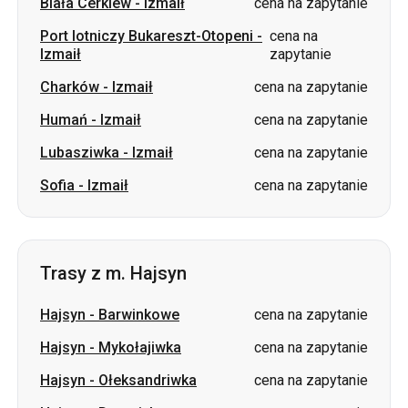
Biała Cerkiew
-
Izmaił
cena na zapytanie
Port lotniczy Bukareszt-Otopeni
-
cena na
Izmaił
zapytanie
Charków
-
Izmaił
cena na zapytanie
Humań
-
Izmaił
cena na zapytanie
Lubasziwka
-
Izmaił
cena na zapytanie
Sofia
-
Izmaił
cena na zapytanie
Trasy z m. Hajsyn
Hajsyn
-
Barwinkowe
cena na zapytanie
Hajsyn
-
Mykołajiwka
cena na zapytanie
Hajsyn
-
Ołeksandriwka
cena na zapytanie