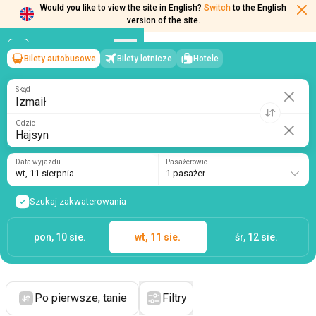
Would you like to view the site in English?
Switch
to the English
version of the site.
Bilety autobusowe
Bilety lotnicze
Hotele
Izmaił
→
Hajsyn
wt, 11 sierpnia
/
1 pasażer
Skąd
Gdzie
Data wyjazdu
Pasażerowie
wt, 11 sierpnia
1 pasażer
Szukaj zakwaterowania
pon, 10 sie.
wt, 11 sie.
śr, 12 sie.
Po pierwsze, tanie
Filtry