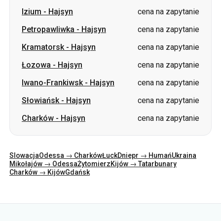
Izium
-
Hajsyn
cena na zapytanie
Petropawliwka
-
Hajsyn
cena na zapytanie
Kramatorsk
-
Hajsyn
cena na zapytanie
Łozowa
-
Hajsyn
cena na zapytanie
Iwano-Frankiwsk
-
Hajsyn
cena na zapytanie
Słowiańsk
-
Hajsyn
cena na zapytanie
Charków
-
Hajsyn
cena na zapytanie
Slowacja
Odessa → Charków
Łuck
Dniepr → Humań
Ukraina
Mikołajów → Odessa
Żytomierz
Kijów → Tatarbunary
Charków → Kijów
Gdańsk