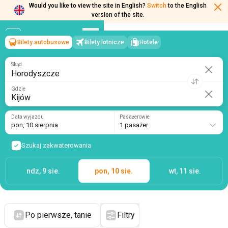
Would you like to view the site in English?
Switch
to the English
version of the site.
Bilety autobusowe
Bilety lotnicze
Hotele
Horodyszcze
→
Kijów
pon, 10 sierpnia
/
1 pasażer
Skąd
Gdzie
Data wyjazdu
Pasażerowie
pon, 10 sierpnia
1 pasażer
Szukaj zakwaterowania
ndz, 9 sie.
pon, 10 sie.
wt, 11 sie.
Po pierwsze, tanie
Filtry