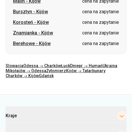
Malin
-
Kijów
cena na zapytanie
Bursztyn
-
Kijów
cena na zapytanie
Korosteń
-
Kijów
cena na zapytanie
Znamjanka
-
Kijów
cena na zapytanie
Berehowe
-
Kijów
cena na zapytanie
Slowacja
Odessa → Charków
Łuck
Dniepr → Humań
Ukraina
Mikołajów → Odessa
Żytomierz
Kijów → Tatarbunary
Charków → Kijów
Gdańsk
Kategorie
Kraje