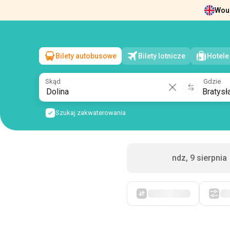
Woul
Wiadomości
O nas
Zwrot biletów
Dan
Bilety autobusowe
Bilety lotnicze
Hotele
Dolina
→
Bratysława
pon, 10 sierpnia
/
1 pasażer
Skąd
Gdzie
Szukaj zakwaterowania
ndz, 9 sierpnia
Po pierwsze, tanie