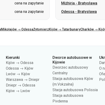
a
Mikołajów → Odessa
Żytomierz
Kijów → Tatarbunary
Charków → Kij
Kierunki
Dworce autobusowe w
Uk
Kijowie
Kijów → Odessa
Dan
Dworzec autobusowy
Odessa → Kijów
O n
Centralny
Lwów → Kijów
Ofe
Stacja autobusowa Kijów
Warszawa → Dniepr
Pol
(m.Vokzalna)
Dniepr → Odessa
Stacja autobusowa Polissia
Kijów → Lwów
Stacja autobusowa
Pivdenna
Stacja autobusowa Darnycja
Stacja autobusowa Daczna