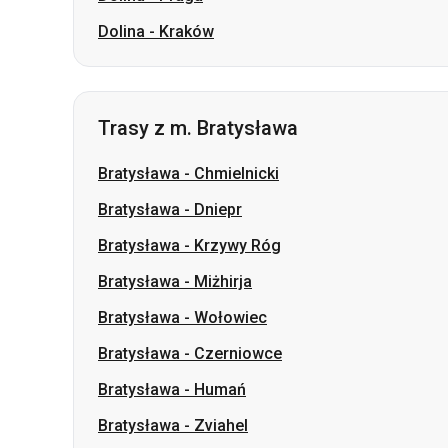
Trasy z m. Bratysława
Bratysława
-
Chmielnicki
Bratysława
-
Dniepr
Bratysława
-
Krzywy Róg
Bratysława
-
Miżhirja
Bratysława
-
Wołowiec
Bratysława
-
Czerniowce
Bratysława
-
Humań
Bratysława
-
Zviahel
Bratysława
-
Lwów
Bratysława
-
Użhorod