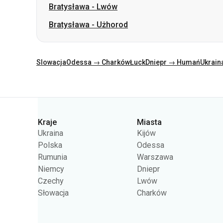
Slowacja
Odessa → Charków
Łuck
Dniepr → Humań
Ukrain
Kategorie
Kraje
Miasta
Ukraina
Kijów
Polska
Odessa
Rumunia
Warszawa
Niemcy
Dniepr
Czechy
Lwów
Słowacja
Charków