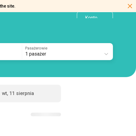
the site.
Konto
PL
osobiste
Pasażerowie
1 pasażer
wt, 11 sierpnia