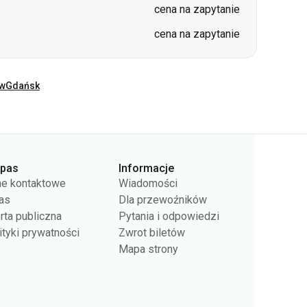
ów
Gdańsk
rpas
Informacje
e kontaktowe
Wiadomości
as
Dla przewoźników
rta publiczna
Pytania i odpowiedzi
ityki prywatności
Zwrot biletów
Mapa strony