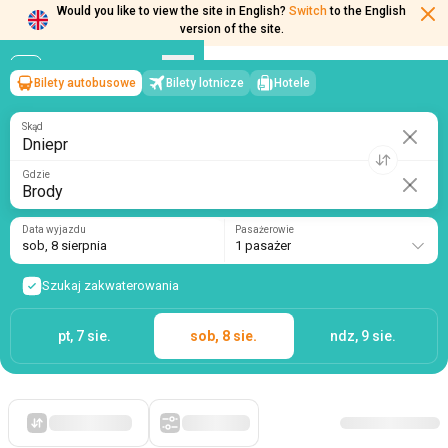
Would you like to view the site in English?
Switch
to the English
version of the site.
Bilety autobusowe
Bilety lotnicze
Hotele
Dniepr
→
Brody
sob, 8 sierpnia
/
1 pasażer
Skąd
Gdzie
Data wyjazdu
Pasażerowie
sob, 8 sierpnia
1 pasażer
Szukaj zakwaterowania
pt, 7 sie.
sob, 8 sie.
ndz, 9 sie.
Po pierwsze, tanie
Filtry