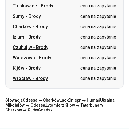
Izium
-
Brody
cena na zapytanie
Czuhujiw
-
Brody
cena na zapytanie
Warszawa
-
Brody
cena na zapytanie
Kijów
-
Brody
cena na zapytanie
Wrocław
-
Brody
cena na zapytanie
Slowacja
Odessa → Charków
Łuck
Dniepr → Humań
Ukraina
Mikołajów → Odessa
Żytomierz
Kijów → Tatarbunary
Charków → Kijów
Gdańsk
Kategorie
Kraje