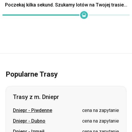
Popularne Trasy
Trasy z m. Dniepr
Dniepr
-
Piwdenne
cena na zapytanie
Dniepr
-
Dubno
cena na zapytanie
Dniepr
-
Izmaił
cena na zapytanie
Dniepr
-
Szeptycki
cena na
(Czerwonogród)
zapytanie
Dniepr
-
Jaremcze
cena na zapytanie