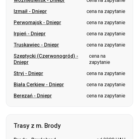
Irpień
-
Dniepr
cena na zapytanie
Truskawiec
-
Dniepr
cena na zapytanie
Szeptycki (Czerwonogród)
-
cena na
Dniepr
zapytanie
Stryj
-
Dniepr
cena na zapytanie
Biała Cerkiew
-
Dniepr
cena na zapytanie
Berezań
-
Dniepr
cena na zapytanie
Trasy z m. Brody
Brody
-
Pawłohrad
od 3300 UAH
Brody
-
Neapol
cena na zapytanie
Brody
-
Kramatorsk
cena na zapytanie