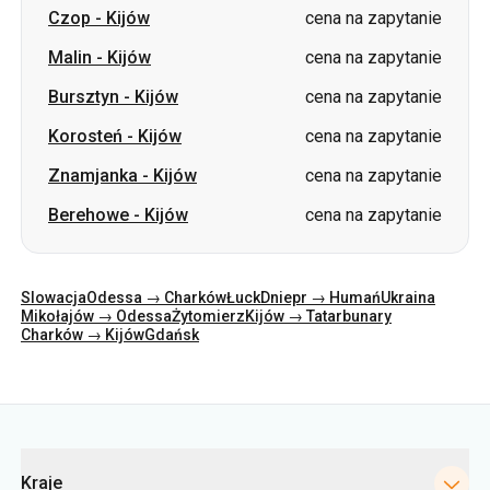
Czop
-
Kijów
cena na zapytanie
Malin
-
Kijów
cena na zapytanie
Bursztyn
-
Kijów
cena na zapytanie
Korosteń
-
Kijów
cena na zapytanie
Znamjanka
-
Kijów
cena na zapytanie
Berehowe
-
Kijów
cena na zapytanie
Slowacja
Odessa → Charków
Łuck
Dniepr → Humań
Ukraina
Mikołajów → Odessa
Żytomierz
Kijów → Tatarbunary
Charków → Kijów
Gdańsk
Kategorie
Kraje