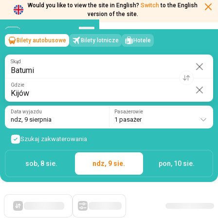
Would you like to view the site in English?
Switch
to the English
Bilety autobusowe
Bilety lotnicze
Hotele
Batumi
→
Kijów
version of the site.
ndz, 9 sierpnia
/
1 pasażer
Skąd
Gdzie
Data wyjazdu
Pasażerowie
ndz, 9 sierpnia
1 pasażer
Szukaj zakwaterowania
sob, 8 sie.
ndz, 9 sie.
pon, 10 sie.